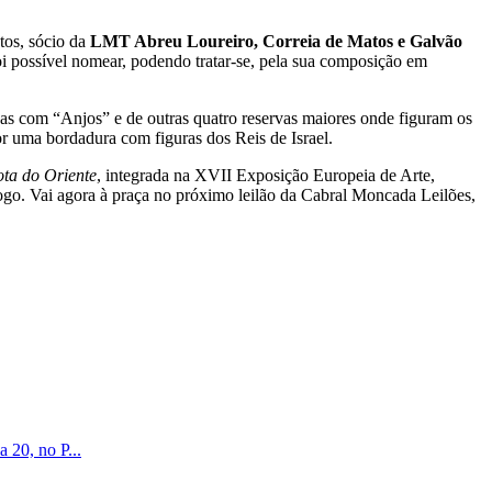
tos, sócio da
LMT Abreu Loureiro, Correia de Matos e Galvão
foi possível nomear, podendo tratar-se, pela sua composição em
s com “Anjos” e de outras quatro reservas maiores onde figuram os
or uma bordadura com figuras dos Reis de Israel.
ta do Oriente
, integrada na XVII Exposição Europeia de Arte,
ogo. Vai agora à praça no próximo leilão da Cabral Moncada Leilões,
 20, no P...