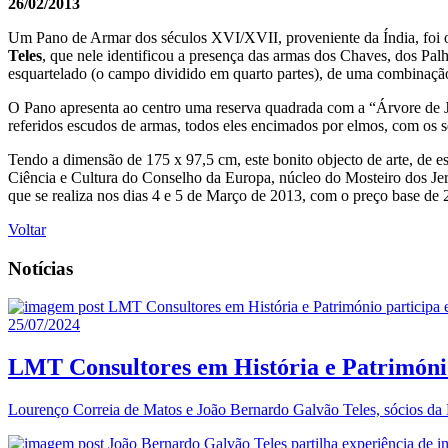
26/02/2013
Um Pano de Armar dos séculos XVI/XVII, proveniente da Índia, foi o
Teles
, que nele identificou a presença das armas dos Chaves, dos Palh
esquartelado (o campo dividido em quarto partes), de uma combinação 
O Pano apresenta ao centro uma reserva quadrada com a “Árvore de J
referidos escudos de armas, todos eles encimados por elmos, com os se
Tendo a dimensão de 175 x 97,5 cm, este bonito objecto de arte, de e
Ciência e Cultura do Conselho da Europa, núcleo do Mosteiro dos Jer
que se realiza nos dias 4 e 5 de Março de 2013, com o preço base de 
Voltar
Notícias
25/07/2024
LMT Consultores em História e Patrimóni
Lourenço Correia de Matos e João Bernardo Galvão Teles, sócios da L