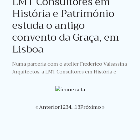
LMT Consultores em
História e Património
estuda o antigo
convento da Graça, em
Lisboa
Numa parceria com o atelier Frederico Valsassina
Arquitectos, a LMT Consultores em História e
« Anterior
1
2
3
4
…
13
Próximo »