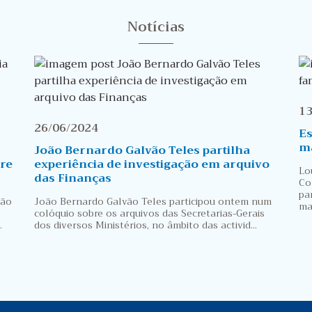
Notícias
13
26/06/2024
Es
m
João Bernardo Galvão Teles partilha
re
experiência de investigação em arquivo
Lo
das Finanças
Co
pa
vão
João Bernardo Galvão Teles participou ontem num
ma
colóquio sobre os arquivos das Secretarias-Gerais
.
dos diversos Ministérios, no âmbito das activid...